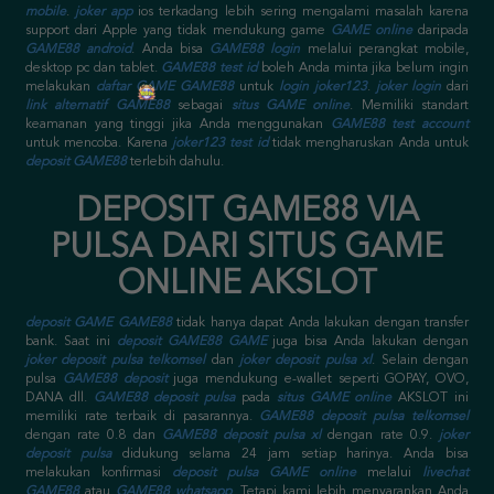
mobile
.
joker app
ios terkadang lebih sering mengalami masalah karena
support dari Apple yang tidak mendukung game
GAME online
daripada
GAME88 android
. Anda bisa
GAME88 login
melalui perangkat mobile,
desktop pc dan tablet.
GAME88 test id
boleh Anda minta jika belum ingin
melakukan
daftar GAME GAME88
untuk
login joker123
.
joker login
dari
link alternatif GAME88
sebagai
situs GAME online
. Memiliki standart
keamanan yang tinggi jika Anda menggunakan
GAME88 test account
untuk mencoba. Karena
joker123 test id
tidak mengharuskan Anda untuk
deposit GAME88
terlebih dahulu.
DEPOSIT GAME88 VIA
PULSA DARI SITUS GAME
ONLINE AKSLOT
deposit GAME GAME88
tidak hanya dapat Anda lakukan dengan transfer
bank. Saat ini
deposit GAME88 GAME
juga bisa Anda lakukan dengan
joker deposit pulsa telkomsel
dan
joker deposit pulsa xl
. Selain dengan
pulsa
GAME88 deposit
juga mendukung e-wallet seperti GOPAY, OVO,
DANA dll.
GAME88 deposit pulsa
pada
situs GAME online
AKSLOT ini
memiliki rate terbaik di pasarannya.
GAME88 deposit pulsa telkomsel
dengan rate 0.8 dan
GAME88 deposit pulsa xl
dengan rate 0.9.
joker
deposit pulsa
didukung selama 24 jam setiap harinya. Anda bisa
melakukan konfirmasi
deposit pulsa GAME online
melalui
livechat
GAME88
atau
GAME88 whatsapp
. Tetapi kami lebih menyarankan Anda