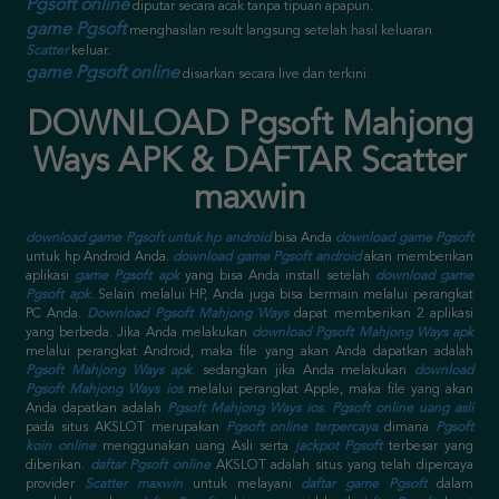
Pgsoft online
diputar secara acak tanpa tipuan apapun.
game Pgsoft
menghasilan result langsung setelah hasil keluaran
Scatter
keluar.
game Pgsoft online
disiarkan secara live dan terkini.
DOWNLOAD Pgsoft Mahjong
Ways APK & DAFTAR Scatter
maxwin
download game Pgsoft untuk hp android
bisa Anda
download game Pgsoft
untuk hp Android Anda.
download game Pgsoft android
akan memberikan
aplikasi
game Pgsoft apk
yang bisa Anda install setelah
download game
Pgsoft apk
. Selain melalui HP, Anda juga bisa bermain melalui perangkat
PC Anda.
Download Pgsoft Mahjong Ways
dapat memberikan 2 aplikasi
yang berbeda. Jika Anda melakukan
download Pgsoft Mahjong Ways apk
melalui perangkat Android, maka file yang akan Anda dapatkan adalah
Pgsoft Mahjong Ways apk
. sedangkan jika Anda melakukan
download
Pgsoft Mahjong Ways ios
melalui perangkat Apple, maka file yang akan
Anda dapatkan adalah
Pgsoft Mahjong Ways ios
.
Pgsoft online uang asli
pada situs AKSLOT merupakan
Pgsoft online terpercaya
dimana
Pgsoft
koin online
menggunakan uang Asli serta
jackpot Pgsoft
terbesar yang
diberikan.
daftar Pgsoft online
AKSLOT adalah situs yang telah dipercaya
provider
Scatter maxwin
untuk melayani
daftar game Pgsoft
dalam