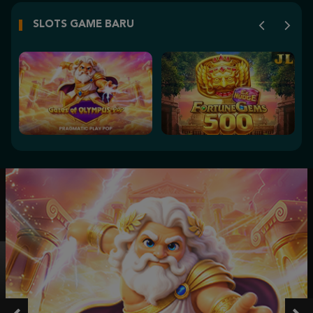
SLOTS GAME BARU
Sugar Rush 1000
a****4
IDR
1,081,230.00
Gates of Olympus™
ayuar****u
IDR
942,900.00
Mahjong Wins 3 – Black Scatter
g****3
IDR
880,000.00
Sugar Rush 1000
a****4
IDR
833,060.00
Gates of Olympus Super Scatter
n****e