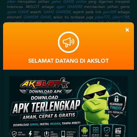
joker
merupakan pilihan
game GAME online
yang digemari masyarat
Indonesia. AKSLOT sebagai
agen GAME88
memberikan pilihan game
game GAME
seperti
GAME GAME88
, seperti pada link
gwc388
sebagai
alternatif
GAME88 GAME
, selain itu terdapat juga
joker777
,
joker1788
,
joker8868
,
joker888
,
joker688
,
joker GAME
sebagai link alternatif
joker
gaming
GAME.
GAME88 game
sebagai
agen GAME88 terpercaya
×
menyediakan
GAME game joker
.
GAME88 online
berjalan selama 24 jam
setiap harinya, sehingga
AKSLOT GAME online
sebagai
agen GAME
GAME88
juga online 24 jam pada game
GAME88 casino
.
DAFTAR GAME88
⋆
AKUN
SELAMAT DATANG DI AKSLOT
GAME ONLINE JOKER123
GAME
daftar GAME88
di AKSLOT
situs online GAME
untuk akun
GAME88
bisa
Anda lakukan pada menu
daftar GAME88 GAME
yang ada diatas kanan
pada situs
daftar joker gaming
ini.
situs GAME88
telah berkerja sama
dengan
ak GAME GAME online
menyediakan
game joker
.
daftar akun
joker gaming
harus Anda lengkapi agar
situs GAME88
dapat memberikan
Anda
userid GAME88
disaat Anda
daftar joker123
di
www joker123
sebagai situs alternatif
login joker123
.
GAME88 daftar
akun GAME online
dengan proses yang cepat dapat Anda terima sesaat setelah
daftar
joker777
selesai Anda isikan datanya dengan lengkap.
GAME88 daftar
hanya membutuhkan waktu beberapa menit untuk pengisian form
daftar