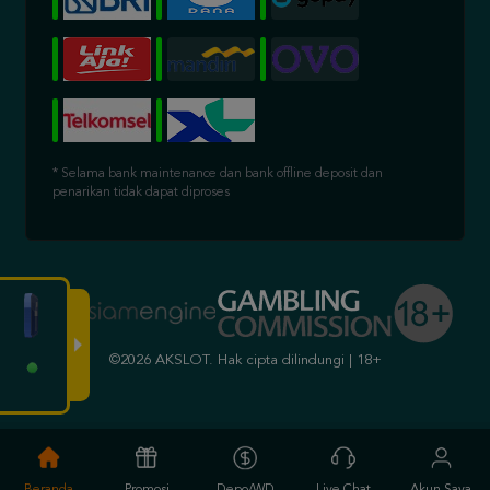
* Selama bank maintenance dan bank offline deposit dan
penarikan tidak dapat diproses
©2026 AKSLOT. Hak cipta dilindungi | 18+