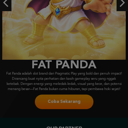
IDR
825,500.00
Previous
Ne
Gates of Olympus Super Scatter
a****4
IDR
728,520.00
FAT PANDA
Fat Panda adalah slot brand dari Pragmatic Play yang bold dan penuh impact!
Dirancang buat nyita perhatian dan kasih gameplay seru yang nggak
ketebak. Dengan energi yang meledak-ledak, visual yang kece, dan potensi
menang besar—Fat Panda bukan cuma hiburan, tapi pembawa hoki sejati!
Coba Sekarang