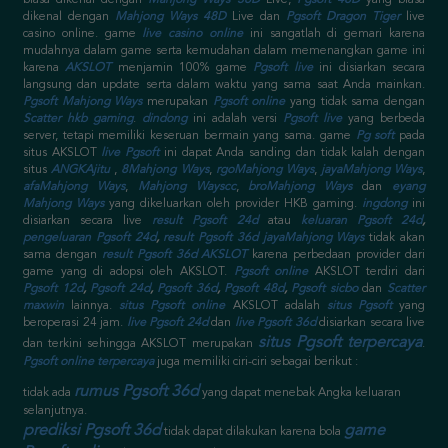
dikenal dengan
Mahjong Ways 48D
Live dan
Pgsoft Dragon Tiger
live
casino online. game
live casino online
ini sangatlah di gemari karena
mudahnya dalam game serta kemudahan dalam memenangkan game ini
karena
AKSLOT
menjamin 100% game
Pgsoft live
ini disiarkan secara
langsung dan update serta dalam waktu yang sama saat Anda mainkan.
Pgsoft Mahjong Ways
merupakan
Pgsoft online
yang tidak sama dengan
Scatter
hkb gaming
.
dindong
ini adalah versi
Pgsoft live
yang berbeda
server, tetapi memiliki keseruan bermain yang sama. game
Pg soft
pada
situs AKSLOT
live Pgsoft
ini dapat Anda sanding dan tidak kalah dengan
situs
ANGKAjitu
,
8Mahjong Ways
,
rgoMahjong Ways
,
jayaMahjong Ways
,
afaMahjong Ways
,
Mahjong Wayscc
,
broMahjong Ways
dan
eyang
Mahjong Ways
yang dikeluarkan oleh provider HKB gaming.
ingdong
ini
disiarkan secara live
result Pgsoft 24d
atau
keluaran Pgsoft 24d
,
pengeluaran Pgsoft 24d
,
result Pgsoft 36d jayaMahjong Ways
tidak akan
sama dengan
result Pgsoft 36d AKSLOT
karena perbedaan provider dari
game yang di adopsi oleh AKSLOT.
Pgsoft online
AKSLOT terdiri dari
Pgsoft 12d
,
Pgsoft 24d
,
Pgsoft 36d
,
Pgsoft 48d
,
Pgsoft sicbo
dan
Scatter
maxwin
lainnya.
situs Pgsoft online
AKSLOT adalah
situs Pgsoft
yang
beroperasi 24 jam.
live Pgsoft 24d
dan
live Pgsoft 36d
disiarkan secara live
situs Pgsoft terpercaya
dan terkini sehingga AKSLOT merupakan
.
Pgsoft online terpercaya
juga memiliki ciri-ciri sebagai berikut :
rumus Pgsoft 36d
tidak ada
yang dapat menebak Angka keluaran
selanjutnya.
prediksi Pgsoft 36d
game
tidak dapat dilakukan karena bola