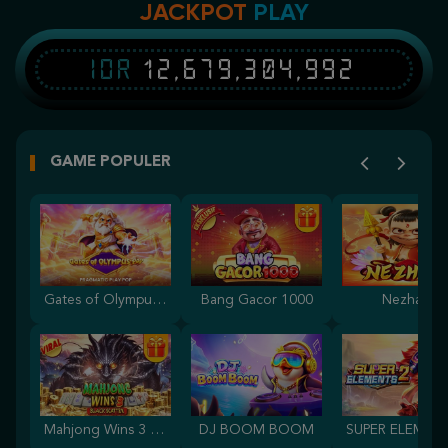
JACKPOT
PLAY
IDR
12,679,304,992
GAME POPULER
Gates of Olympus POP
Bang Gacor 1000
Nezha 2
Mahjong Wins 3 – Black Scatter
DJ BOOM BOOM